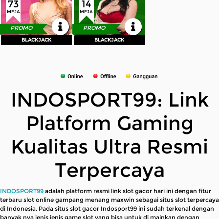
73
14
DAFTAR
MASUK
DAFTAR
MASUK
MEJA
MEJA
Referral
KEMBALI
KEMBALI
PROMO
PROMO
Promosi
BLACKJACK
BLACKJACK
BLACKJACK
BLACKJACK
Hubungi Kami
Live Chat
INDOSPORT99: Link
Pengaduan Customer
Platform Gaming
Pilih Bahasa:
Kualitas Ultra Resmi
Terpercaya
MASUK
DAFTAR
&copy; INDOSPORT99: Link Platform Gaming
INDOSPORT99
adalah platform resmi link slot gacor hari ini dengan fitur
Kualitas Ultra Resmi Terpercaya. Hak Cipta
terbaru slot online gampang menang maxwin sebagai situs slot terpercaya
Dilindungi.
di Indonesia. Pada situs slot gacor Indosport99 ini sudah terkenal dengan
banyak nya jenis jenis game slot yang bisa untuk di mainkan dengan