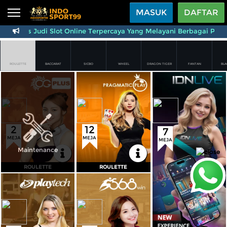
Beranda
MASUK
DAFTAR
99 Situs Judi Slot Online Terpercaya Yang Melayani Berbagai Permain
Sports
BARU
PROMO
Live Casino
BARU
ROULETTE
BACCARAT
SICBO
WHEEL
DRAGON TIGER
FANTAN
BLA
IDNPoker
BARU
Meja
Min
Max
Meja
Min
Max
Meja
Min
Max
Baccarat
1Rb
10Jt
Baccarat
5Rb
5Jt
Baccarat
1Rb
5Jt
Dragon Tiger
1Rb
10Jt
Roulette
1Rb
20Jt
Slots
PROMO
Dragon Tiger
1Rb
5Jt
Roulette
1Rb
10Jt
Sicbo
2Rb
25Jt
Wheel
1Rb
10Jt
Blackjack
10Rb
50Jt
Roulette
1Rb
5Jt
Special Games
1Rb
10Jt
Wheel
1Rb
1Jt
IDNLIVE
BARU
Dragon Tiger
5Rb
5Jt
Sicbo
1Rb
5Jt
2
12
7
Special Games
1Rb
5Jt
Stream N Spin
DAFTAR
MASUK
DAFTAR
MASUK
MEJA
MEJA
MEJA
Maintenance
KEMBALI
KEMBALI
Arcade
PROMO
ROULETTE
ROULETTE
ROULETTE
ROULETTE
Table Games
Meja
Min
Max
Meja
Min
Max
Roulette
2Rb
20Jt
Baccarat
10Rb
5Jt
Sicbo
2Rb
2Jt
Roulette
1Rb
25Jt
Lottery
BARU
PROMO
Baccarat
1Rb
20Jt
Sic Bo
1Rb
25Jt
Blackjack
10Rb
20Jt
Dragon Tiger
10Rb
10Jt
Dragon Tiger
10Rb
1Jt
Special Games
1Rb
2Jt
IDNRaffle
Special Games
1Rb
10Jt