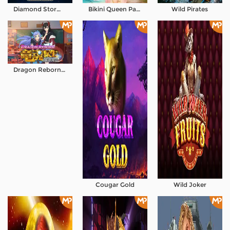
Diamond Storm Jewel Blast
Bikini Queen Party
Wild Pirates
Referral
Promosi
Hubungi Kami
Dragon Reborn ZERO
Live Chat
Pengaduan Customer
Pilih Bahasa:
MASUK
DAFTAR
Cougar Gold
Wild Joker
&copy; INDOSPORT99: Link Platform Gaming
Kualitas Ultra Resmi Terpercaya. Hak Cipta
Dilindungi.