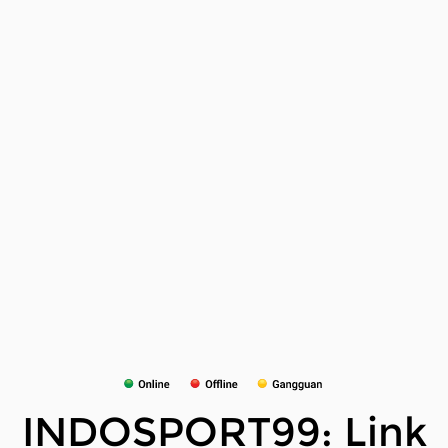
Referral
Promosi
Hubungi Kami
Live Chat
Pengaduan Customer
Pilih Bahasa:
MASUK
DAFTAR
&copy; INDOSPORT99: Link Platform Gaming
Kualitas Ultra Resmi Terpercaya. Hak Cipta
INDOSPORT99: Link
Dilindungi.